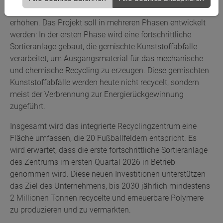
lösen und die Kreislauffähigkeit von Kunststoffen zu
erhöhen. Das Projekt soll in mehreren Phasen entwickelt
werden: In der ersten Phase wird eine fortschrittliche
Sortieranlage gebaut, die gemischte Kunststoffabfälle
verarbeitet, um Ausgangsmaterial für das mechanische
und chemische Recycling zu erzeugen. Diese gemischten
Kunststoffabfälle werden heute nicht recycelt, sondern
meist der Verbrennung zur Energierückgewinnung
zugeführt.
Insgesamt wird das integrierte Recyclingzentrum eine
Fläche umfassen, die 20 Fußballfeldern entspricht. Es
wird erwartet, dass die erste fortschrittliche Sortieranlage
des Zentrums im ersten Quartal 2026 in Betrieb
genommen wird. Diese neuen Investitionen unterstützen
das Ziel des Unternehmens, bis 2030 jährlich mindestens
2 Millionen Tonnen recycelte und erneuerbare Polymere
zu produzieren und zu vermarkten.