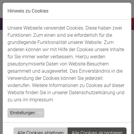
Skip to main content
Hinweis zu Cookies
Unsere Webseite verwendet Cookies. Diese haben zwei
Funktionen: Zum einen sind sie erforderlich für die
LYB baut integriertes Recycling- und
grundlegende Funktionalität unserer Website. Zum
Weiterverarbeitungszentrum für
anderen können wir mit Hilfe der Cookies unsere Inhalte
für Sie immer weiter verbessern. Hierzu werden
Kunststoffabfälle in Knapsack
pseudonymisierte Daten von Website-Besuchern
29.04.2024
gesammelt und ausgewertet. Das Einverständnis in die
Verwendung der Cookies können Sie jederzeit
LyondellBasell (LYB) hat sich einen Standort für ein
widerrufen. Weitere Informationen zu Cookies auf dieser
integriertes Recycling- und Weiterverarbeitungszentrum
Website finden Sie in unserer
Datenschutzerklärung
und
für Kunststoffabfälle südlich eines bestehenden
zu uns im
Impressum
.
Chemieparks in Knapsack gesichert und einen
Grundstückspachtvertrag mit der YNCORIS GmbH & Co.
Einstellungen
KG unterzeichnet. Das Zentrum soll verschiedene
fortschrittliche Sortier- und Recyclingverfahren
Alle Cookies ablehnen
Alle Cookies akzeptieren
kombinieren, um das Problem der Kunststoffabfälle zu