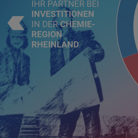
IHR PARTNER BEI
INVESTITIONEN
IN DER
CHEMIE-
REGION
RHEINLAND