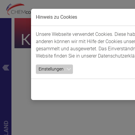
Hinweis zu Cookies
Skip to main content
Kontakt und Anf
Unsere Webseite verwendet Cookies. Diese habe
anderen können wir mit Hilfe der Cookies unse
gesammelt und ausgewertet. Das Einverständnis
Website finden Sie in unserer
Datenschutzerkl
Einstellungen