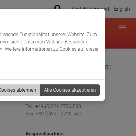
Kontakt & Anfahrt
English
ndlegende Funktionalität unserer Website. Zum
donymisierte Daten von Website-Besuchern
. Weitere Informationen zu Cookies auf dieser
Kontaktinformationen:
ChemCologne e.V.
Neumarkt 35-37
 Cookies ablehnen
Alle Cookies akzeptieren
50667 Köln
Tel.: +49-(0)221-2720-530
Fax: +49-(0)221-2720-540
Ansprechpartner: