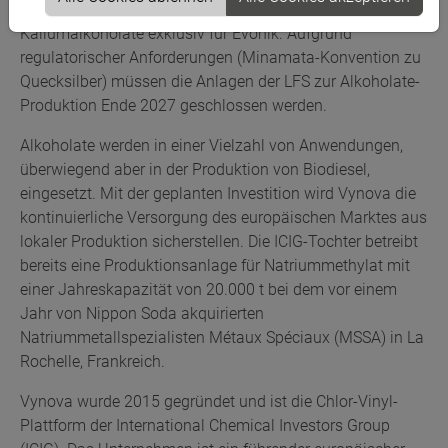
Lülsdorf Functional Solutions (LFS) Natrium- und
Kaliumalkoholate exklusiv für Evonik. Aufgrund
regulatorischer Anforderungen (Minamata-Konvention zu
Quecksilber) müssen die Anlagen der LFS zur Alkoholate-
Produktion Ende 2027 geschlossen werden.
Alkoholate werden in einer Vielzahl von Anwendungen,
überwiegend aber in der Produktion von Biodiesel,
eingesetzt. Mit der geplanten Investition wird Vynova die
kontinuierliche Versorgung des europäischen Marktes aus
lokaler Produktion sicherstellen. Die ICIG-Tochter betreibt
bereits eine Produktionsanlage für Natriummethylat mit
einer Jahreskapazität von 20.000 t bei dem vor einem
Jahr von Nippon Soda akquirierten
Natriummetallspezialisten Métaux Spéciaux (MSSA) in La
Rochelle, Frankreich.
Vynova wurde 2015 gegründet und ist die Chlor-Vinyl-
Plattform der International Chemical Investors Group