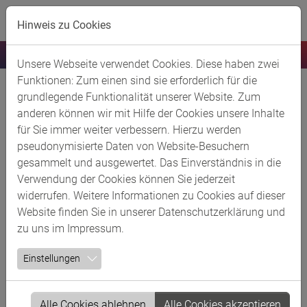
Skip to main content
Hinweis zu Cookies
Unsere Webseite verwendet Cookies. Diese haben zwei
Funktionen: Zum einen sind sie erforderlich für die
ICIG plant Investition am Standort
grundlegende Funktionalität unserer Website. Zum
Lülsdorf
anderen können wir mit Hilfe der Cookies unsere Inhalte
für Sie immer weiter verbessern. Hierzu werden
13.11.2023
pseudonymisierte Daten von Website-Besuchern
gesammelt und ausgewertet. Das Einverständnis in die
Vynova, Teil der International Chemical Investors Gruppe
Verwendung der Cookies können Sie jederzeit
(ICIG), plant, einen hohen zweistelligen Millionenbetrag in
widerrufen. Weitere Informationen zu Cookies auf dieser
den Bau eines Anlagenkomplexes zur Produktion von
Website finden Sie in unserer
Datenschutzerklärung
und
allen gängigen Natrium- und Kaliumalkoholaten am
zu uns im
Impressum
.
deutschen Standort Lülsdorf zu investieren.
Einstellungen
Die International Chemical Investors Group (ICIG) hat den
Standort Lülsdorf in diesem Jahr von Evonik erworben
und produziert derzeit über die Tochtergesellschaft
Alle Cookies ablehnen
Alle Cookies akzeptieren