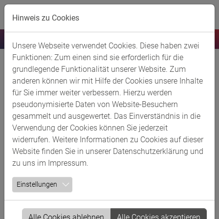
Skip to main content
Hinweis zu Cookies
Unsere Webseite verwendet Cookies. Diese haben zwei
Funktionen: Zum einen sind sie erforderlich für die
RV Rheinbraun Handel und
grundlegende Funktionalität unserer Website. Zum
anderen können wir mit Hilfe der Cookies unsere Inhalte
Dienstleistungen GmbH
für Sie immer weiter verbessern. Hierzu werden
pseudonymisierte Daten von Website-Besuchern
Kurzbeschreibung
gesammelt und ausgewertet. Das Einverständnis in die
Verwendung der Cookies können Sie jederzeit
Das Geschäftsfeld Veredlung der RWE Power AG umfasst
widerrufen. Weitere Informationen zu Cookies auf dieser
die Vertriebsgesellschaft Rheinbraun Brennstoff GmbH
Website finden Sie in unserer
Datenschutzerklärung
und
und die Produktionsgesellschaft RV Rheinbraun Handel
zu uns im
Impressum
.
und Dienstleistungen GmbH.
Einstellungen
Wir entwickeln für unsere Kunden individuelle Lösungen
für eine verlässliche Versorgung mit Energie, Dampf und
Prozesskohlenstoffen für den Umweltschutz. Mit eigenen
Alle Cookies ablehnen
Alle Cookies akzeptieren