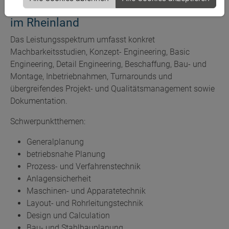
Produkte/Services an den Standorten
im Rheinland
Das Leistungsspektrum umfasst konkret
Machbarkeitsstudien, Konzept- Engineering, Basic
Engineering, Detail Engineering, Beschaffung, Bau- und
Montage, Inbetriebnahmen, Turnarounds und
übergreifendes Projekt- und Qualitätsmanagement sowie
Dokumentation.
Schwerpunktthemen:
Generalplanung
betriebsnahe Planung
Prozess- und Verfahrenstechnik
Anlagensicherheit
Maschinen- und Apparatetechnik
Layout- und Rohrleitungstechnik
Design und Calculation
Bau- und Stahlbauplanung