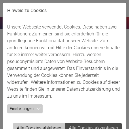
Skip to main content
Hinweis zu Cookies
Unsere Webseite verwendet Cookies. Diese haben zwei
Funktionen: Zum einen sind sie erforderlich für die
planting GmbH
grundlegende Funktionalität unserer Website. Zum
anderen können wir mit Hilfe der Cookies unsere Inhalte
für Sie immer weiter verbessern. Hierzu werden
Kurzbeschreibung
pseudonymisierte Daten von Website-Besuchern
Das operativ in Köln geführte Unternehmen ist einer der
gesammelt und ausgewertet. Das Einverständnis in die
größten unabhängigen Anbieter von Engineering-
Verwendung der Cookies können Sie jederzeit
Dienstleistungen für die Branchen Chemie, Öl & Gas,
widerrufen. Weitere Informationen zu Cookies auf dieser
Petrochemie, Pharma & Life Science und Energie. Die
Website finden Sie in unserer
Datenschutzerklärung
und
planting erbringt Generalplanungsprojekte und
zu uns im
Impressum
.
betriebsnahe Planungsprojekte in allen Fachbereichen
Einstellungen
des Anlagenbaus mit branchenspezifischer Expertise über
alle Projektphasen des Anlagenbaus.
Alle Cookies ablehnen
Alle Cookies akzeptieren