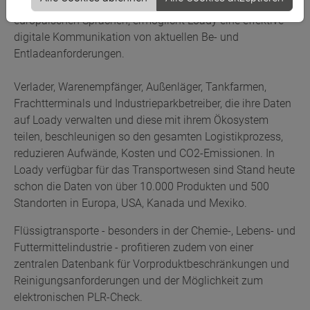
Schnittstellen und benutzerspezifischen Ansichten in 17
europäischen Sprachen, ermöglicht Loady eine effektive
digitale Kommunikation von aktuellen Be- und
Entladeanforderungen.
Verlader, Warenempfänger, Außenläger, Tankfarmen,
Frachtterminals und Industrieparkbetreiber, die ihre Daten
auf Loady verwalten und diese mit ihrem Ökosystem
teilen, beschleunigen so den gesamten Logistikprozess,
reduzieren Aufwände, Kosten und CO2-Emissionen. In
Loady verfügbar für das Transportwesen sind Stand heute
schon die Daten von über 10.000 Produkten und 500
Standorten in Europa, USA, Kanada und Mexiko.
Flüssigtransporte - besonders in der Chemie-, Lebens- und
Futtermittelindustrie - profitieren zudem von einer
zentralen Datenbank für Vorproduktbeschränkungen und
Reinigungsanforderungen und der Möglichkeit zum
elektronischen PLR-Check.