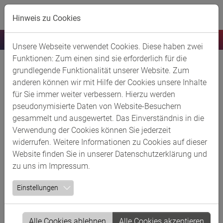
Skip to main content
Hinweis zu Cookies
Unsere Webseite verwendet Cookies. Diese haben zwei
Funktionen: Zum einen sind sie erforderlich für die
Loady GmbH
grundlegende Funktionalität unserer Website. Zum
anderen können wir mit Hilfe der Cookies unsere Inhalte
für Sie immer weiter verbessern. Hierzu werden
Kurzbeschreibung
pseudonymisierte Daten von Website-Besuchern
Loady ist die erste Datendrehscheibe für die gemeinsame
gesammelt und ausgewertet. Das Einverständnis in die
Nutzung von Ladeanforderungen in der Supply Chain
Verwendung der Cookies können Sie jederzeit
Logistik. Das Mannheimer Startup wurde 2023 aus der
widerrufen. Weitere Informationen zu Cookies auf dieser
Chemiebranche heraus gegründet, um eine langjährige
Website finden Sie in unserer
Datenschutzerklärung
und
Bruchstelle in der digitalen Zusammenarbeit zu beheben
zu uns im
Impressum
.
und reibungslose erste und letzte Meilen bei
Einstellungen
Industrietransporten sicherzustellen.
Mit seinem standardisierten Datenmodell, API-
Alle Cookies ablehnen
Alle Cookies akzeptieren