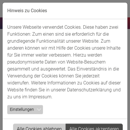
Skip to main content
Hinweis zu Cookies
Unsere Webseite verwendet Cookies. Diese haben zwei
Funktionen: Zum einen sind sie erforderlich für die
HOYER GmbH Internationale
grundlegende Funktionalität unserer Website. Zum
anderen können wir mit Hilfe der Cookies unsere Inhalte
Fachspedition
für Sie immer weiter verbessern. Hierzu werden
pseudonymisierte Daten von Website-Besuchern
Kurzbeschreibung
gesammelt und ausgewertet. Das Einverständnis in die
Verwendung der Cookies können Sie jederzeit
HOYER ist seit 1946 als unabhängiges
widerrufen. Weitere Informationen zu Cookies auf dieser
Familienunternehmen einer der führenden Bulk-Logistiker
Website finden Sie in unserer
Datenschutzerklärung
und
weltweit und verfügt als Spezialist über fundiertes Know-
zu uns im
Impressum
.
how in umfassende Dienstleistungen und zeichnet sich
durch eine besondere Nähe zum Kunden aus. In der
Einstellungen
globalen Bulk-Logistik werden integrierte Lösungen
insbesondere für die Branchen Chemie, Lebensmittel, Gas
und Mineralöl entwickelt und realisiert. Mitarbeiterinnen
Alle Cookies ablehnen
Alle Cookies akzeptieren