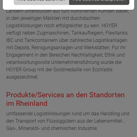
und Mitarbeiter sowie Repräsentanzen in über 100
Ländern unterstützen auf fünf Kontinenten Kunden dabei,
in den jeweiligen Märkten mit durchdachten
Logistiklösungen noch erfolgreicher zu sein. HOYER
verfügt neben Zugmaschinen, Tankaufliegern, Flexitanks,
IBC und Tankcontainern über zahlreiche Logistikanlagen
mit Depots, Reinigungsanlagen und Werkstätten. Für ihr
Engagement in den Bereichen Nachhaltigkeit, Ethik und
verantwortungsvolle Unternehmensführung wurde die
HOYER Group mit der Goldmedaille von EcoVadis
ausgezeichnet.
Produkte/Services an den Standorten
im Rheinland
umfassende Logistiklösungen rund um das Handling und
den Transport von Flüssiggütern aus der Lebensmittel-,
Gas-, Mineralöl- und chemischen Industrie: