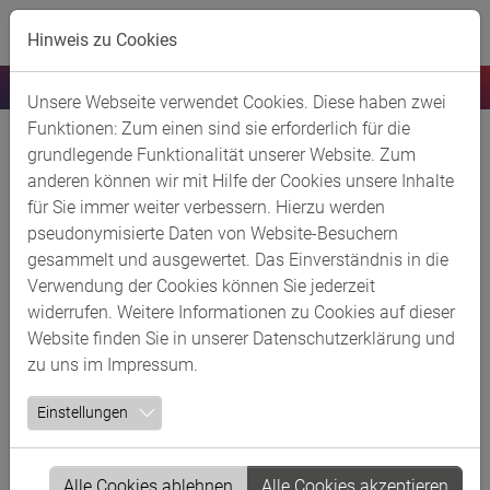
Skip to main content
Hinweis zu Cookies
Unsere Webseite verwendet Cookies. Diese haben zwei
Funktionen: Zum einen sind sie erforderlich für die
Dompatent- -Partnerschaft von
grundlegende Funktionalität unserer Website. Zum
anderen können wir mit Hilfe der Cookies unsere Inhalte
Patentanwälten und Rechtsanwälten
für Sie immer weiter verbessern. Hierzu werden
mbB
pseudonymisierte Daten von Website-Besuchern
gesammelt und ausgewertet. Das Einverständnis in die
Kurzbeschreibung
Verwendung der Cookies können Sie jederzeit
widerrufen. Weitere Informationen zu Cookies auf dieser
Dompatent ist eine Patentanwaltskanzlei mit Sitz im
Website finden Sie in unserer
Datenschutzerklärung
und
Herzen von Köln, die seit mehr als 75 Jahren Mandanten
zu uns im
Impressum
.
aus dem In- und Ausland auf dem Gebiet des
gewerblichen Rechtsschutzes berät und sie dabei
Einstellungen
unterstützt, ihre Ideen und Erfindungen vor dem Zugriff
Dritter zu schützen.
Alle Cookies ablehnen
Alle Cookies akzeptieren