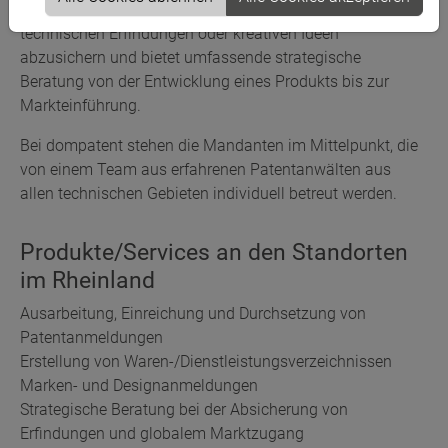
Dompatent hilft Erfindern und Unternehmen dabei ihre
technischen Erfindungen oder kreativen Ideen
abzusichern und bietet umfassende strategische
Beratung von der Entwicklung eines Produkts bis zur
Markteinführung.
Bei dompatent stehen die Mandanten im Mittelpunkt, die
von einem Team aus erfahrenen Patentanwälten aus
allen technischen Gebieten individuell betreut werden.
Produkte/Services an den Standorten
im Rheinland
Ausarbeitung, Einreichung und Durchsetzung von
Patentanmeldungen
Erstellung von Waren-/Dienstleistungsverzeichnissen
Marken- und Designanmeldungen
Strategische Beratung bei der Absicherung von
Erfindungen und globalem Marktzugang