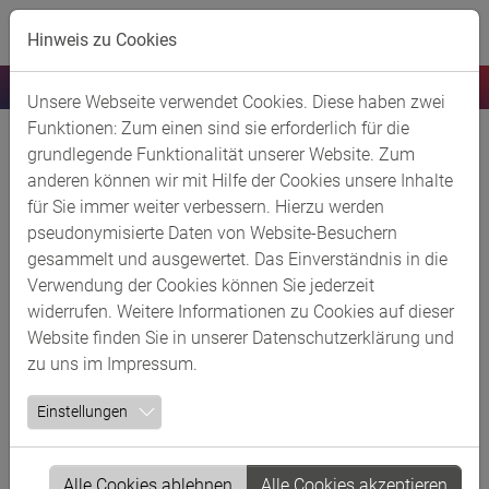
Skip to main content
Hinweis zu Cookies
Unsere Webseite verwendet Cookies. Diese haben zwei
Funktionen: Zum einen sind sie erforderlich für die
ARLANXEO Deutschland GmbH
grundlegende Funktionalität unserer Website. Zum
anderen können wir mit Hilfe der Cookies unsere Inhalte
für Sie immer weiter verbessern. Hierzu werden
Kurzbeschreibung
pseudonymisierte Daten von Website-Besuchern
gesammelt und ausgewertet. Das Einverständnis in die
Produkte/Services an den Standorten
Verwendung der Cookies können Sie jederzeit
im Rheinland
widerrufen. Weitere Informationen zu Cookies auf dieser
Website finden Sie in unserer
Datenschutzerklärung
und
zu uns im
Impressum
.
Einstellungen
Alle Cookies ablehnen
Alle Cookies akzeptieren