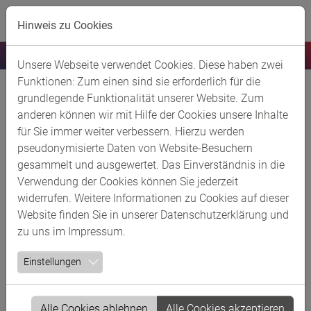
Skip to main content
Hinweis zu Cookies
Unsere Webseite verwendet Cookies. Diese haben zwei
Funktionen: Zum einen sind sie erforderlich für die
Arbeitgeberverband Chemie
grundlegende Funktionalität unserer Website. Zum
anderen können wir mit Hilfe der Cookies unsere Inhalte
Rheinland e.V.
für Sie immer weiter verbessern. Hierzu werden
pseudonymisierte Daten von Website-Besuchern
Kurzbeschreibung
gesammelt und ausgewertet. Das Einverständnis in die
Verwendung der Cookies können Sie jederzeit
Der Arbeitgeberverband Chemie Rheinland ist ein
widerrufen. Weitere Informationen zu Cookies auf dieser
Zusammenschluss von über 250 Unternehmen der
Website finden Sie in unserer
Datenschutzerklärung
und
chemischen Industrie im Rheinland mit zusammen
zu uns im
Impressum
.
80.000 Beschäftigten.
Einstellungen
Chemie Rheinland vertritt seine Mitgliedsunternehmen in
allen tarif-, arbeits- und sozialrechtlichen Fragen und
unterstützt die Personalarbeit der Unternehmen durch
Alle Cookies ablehnen
Alle Cookies akzeptieren