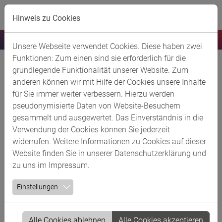
Skip to main content
Anmeldung
Hinweis zu Cookies
ChemMarketing
Unsere Webseite verwendet Cookies. Diese haben zwei
Funktionen: Zum einen sind sie erforderlich für die
Anrede
*
grundlegende Funktionalität unserer Website. Zum
anderen können wir mit Hilfe der Cookies unsere Inhalte
für Sie immer weiter verbessern. Hierzu werden
pseudonymisierte Daten von Website-Besuchern
Titel
gesammelt und ausgewertet. Das Einverständnis in die
Verwendung der Cookies können Sie jederzeit
widerrufen. Weitere Informationen zu Cookies auf dieser
Vorname
*
Website finden Sie in unserer
Datenschutzerklärung
und
zu uns im
Impressum
.
Einstellungen
Nachname
*
Alle Cookies ablehnen
Alle Cookies akzeptieren