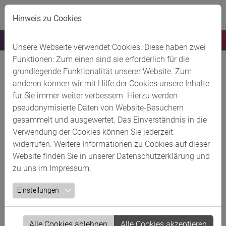
Skip to main content
Hinweis zu Cookies
Unsere Webseite verwendet Cookies. Diese haben zwei
Funktionen: Zum einen sind sie erforderlich für die
Jugendliche für einen Tag im Top-
grundlegende Funktionalität unserer Website. Zum
Management gesucht
anderen können wir mit Hilfe der Cookies unsere Inhalte
für Sie immer weiter verbessern. Hierzu werden
18.03.2025
pseudonymisierte Daten von Website-Besuchern
gesammelt und ausgewertet. Das Einverständnis in die
44 exklusive Einblicke in die Chemieindustrie
Verwendung der Cookies können Sie jederzeit
widerrufen. Weitere Informationen zu Cookies auf dieser
Gemeinsam mit 26 Chemieunternehmen aus dem
Website finden Sie in unserer
Datenschutzerklärung
und
Rheinland startet die Brancheninitiative ChemCologne
zu uns im
Impressum
.
zum elften Mal die Aktion „Meine Position ist spitze“.
Insgesamt stellen die Mitgliedsunternehmen 44
Einstellungen
Spitzenpositionen für einen Tag zur Verfügung, auf die
sich Schülerinnen und Schüler ab 16 Jahren aus der
Region bewerben können. Die Aktionstage finden ab den
Alle Cookies ablehnen
Alle Cookies akzeptieren