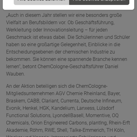
Sommerferien statt.
„Auch in diesem Jahr stellen wir eine besonders große
Vielfalt an Berufsbildern vor. Ob Geschäftsführung,
Werkleitung oder Innovationsleitung – für jeden
Geschmack ist etwas dabei. Die Schülerinnen und Schüler
haben so eine großartige Gelegenheit, Einblicke in die
Entscheidungsebenen der chemischen Industrie zu
bekommen. Sie können eine spannende Branche kennen
lernen“, betont ChemCologne-Geschäftsführer Daniel
Wauben.
An der Aktion beteiligen sich die ChemCologne-
Mitgliedsunternehmen AGV Chemie Rheinland, Bayer,
Braskem, CABB, Clariant, Currenta, Deutsche Infineum,
Evonik, Henkel, HGK, Kandelium, Lanxess, Lülsdorf
Functional Solutions, LyondellBasell, Momentive, OQ
Chemicals, Orion Engineered Carbons, plantIng, Rhein-Erft
Akademie, Röhm, RWE, Shell, Talke-Emmerich, TH Köln,