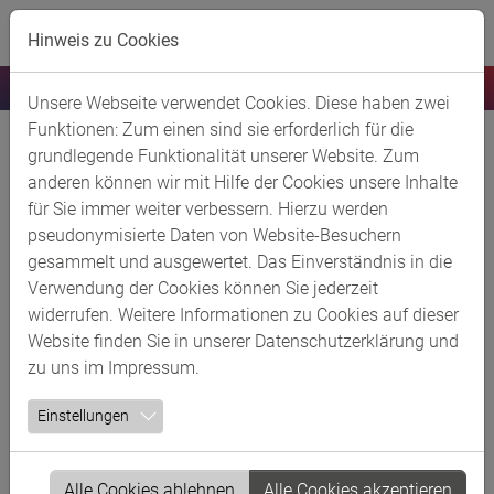
Skip to main content
Hinweis zu Cookies
Unsere Webseite verwendet Cookies. Diese haben zwei
Funktionen: Zum einen sind sie erforderlich für die
Chemregion Rheinland: Transformation
grundlegende Funktionalität unserer Website. Zum
trotz Krise
anderen können wir mit Hilfe der Cookies unsere Inhalte
für Sie immer weiter verbessern. Hierzu werden
29.11.2022
pseudonymisierte Daten von Website-Besuchern
gesammelt und ausgewertet. Das Einverständnis in die
Mehr als 200 Besucher kamen gestern zum 13.
Verwendung der Cookies können Sie jederzeit
ChemCologne Chemieforum zusammen, um sich über die
widerrufen. Weitere Informationen zu Cookies auf dieser
aktuelle Lage der Branche und die derzeitigen
Website finden Sie in unserer
Datenschutzerklärung
und
Herausforderungen der Wirtschafts- und Energie-Krise
zu uns im
Impressum
.
auszutauschen. Welche Strategien verfolgen die
Unternehmen im Hinblick auf die Energietransformation?
Einstellungen
Welcher Maßnahmen bedarf es für eine klimaneutrale
Chemieregion Rheinland? Antworten gaben die
Referentinnen und Referenten des Nachmittags. Eine
Alle Cookies ablehnen
Alle Cookies akzeptieren