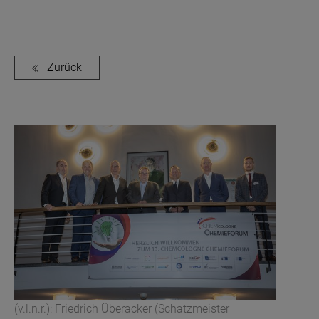
Zurück
(v.l.n.r.): Friedrich Überacker (Schatzmeister