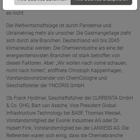
davon lautete: Ohne Unterstützung seitens der Politik geht
es nicht.
Die Weltwirtschaftslage ist durch Pandemie und
Ukrainekrieg mehr als unsicher. Die Gasmangellage zieht
sich durch alle Branchen. Deutschland will bis 2045
klimaneutral werden. Die Chemieindustrie als eine der
energieintensivsten Branchen ist stark betroffen von
diesen Faktoren. Aber: „Wir wollen nach vorne schauen,
nicht nach hinten“, eröffnete Christoph Kappenhagen,
Vorstandsvorsitzender von ChemCologne und
Geschäftsleiter der YNCORIS GmbH.
Ob Frank Hyldmar, Geschäftsführer der CURRENTA GmbH
& Co. OHG, Bart van Assche, Vice President Global
Infrastructure Technology bei BASF, Thomas Wessel,
Vorstandsmitglied der Evonik Industries AG oder Dr.
Hubert Fink, Vorstandsmitglied bei der LANXESS AG: Die
Referenten waren sich einig, dass die Chemiebranche