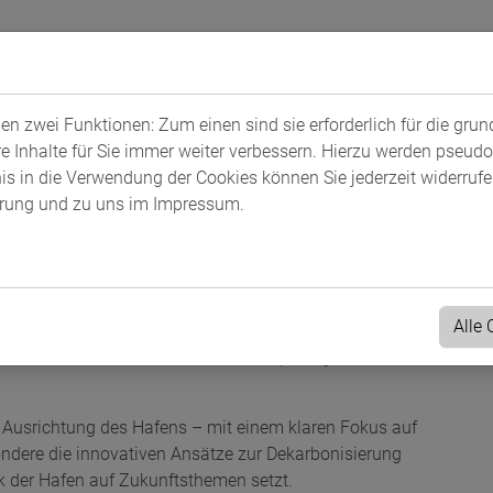
n zwei Funktionen: Zum einen sind sie erforderlich für die gru
re Inhalte für Sie immer weiter verbessern. Hierzu werden pseu
 in die Verwendung der Cookies können Sie jederzeit widerrufen
ärung
und zu uns im
Impressum
.
of Antwerp-Bruges
Alle
hig? Über 20 Vertreterinnen und Vertreter der
e Netzwerktreffen im Port of Antwerp-Bruges
n Ausrichtung des Hafens – mit einem klaren Fokus auf
ndere die innovativen Ansätze zur Dekarbonisierung
rk der Hafen auf Zukunftsthemen setzt.